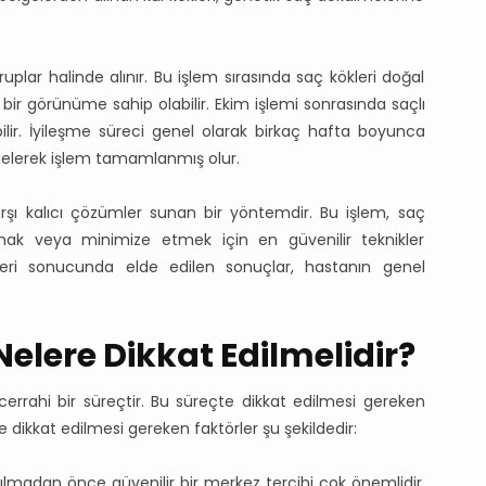
ruplar halinde alınır. Bu işlem sırasında saç kökleri doğal
l bir görünüme sahip olabilir. Ekim işlemi sonrasında saçlı
bilir. İyileşme süreci genel olarak birkaç hafta boyunca
gelerek işlem tamamlanmış olur.
şı kalıcı çözümler sunan bir yöntemdir. Bu işlem, saç
mak veya minimize etmek için en güvenilir teknikler
leri sonucunda elde edilen sonuçlar, hastanın genel
elere Dikkat Edilmelidir?
rrahi bir süreçtir. Bu süreçte dikkat edilmesi gereken
dikkat edilmesi gereken faktörler şu şekildedir:
ılmadan önce güvenilir bir merkez tercihi çok önemlidir.