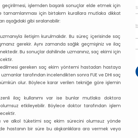
de geçirilmesi, işlemden başarılı sonuçlar elde etmek için
de tamamlanması için birtakım kurallara mutlaka dikkat
ı aşağıdaki gibi sıralanabilir:
 uzmanıyla iletişim kurulmalıdır. Bu süreç içerisinde saç
nuşmanız gerekir. Aynı zamanda sağlık geçmişiniz ve ilaç
ektedir. Bu sonuçlar dahilinde uzmanınız, saç ekimi için
cektir.
h edilmesi gereken saç ekim yöntemi hastadan hastaya
u uzmanlar tarafından incelendikten sonra FUE ve DHI saç
mümkün olur. Böylece karar verilen tekniğe göre işlemin
üzenli ilaç kullanımı var ise bunlar mutlaka doktora
ni olumsuz etkileyebilir. Böylece doktor tarafından işlem
ecektir.
ara ve alkol tüketimi saç ekim sürecini olumsuz yönde
nde hastanın bir süre bu alışkanlıklara ara vermek veya