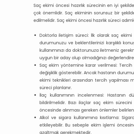
Saç ekimi öncesi hazırlık sürecinin en iyi şekil
çok önemlidir. Saç ekiminin sorunsuz bir şekil
edilmelidir. Saç ekimi öncesi hazırlık süreci adımlar
Doktorla iletişim süreci: İlk olarak saç ekimi
durumunuzu ve beklentilerinizi karşılıklı ko
kullanımınızı da doktorunuza iletmeniz gerekm
uygun bir aday olup olmadığınızı değerlendire
Saç ekim yöntemine karar verilmesi: Terci
değişiklik gösterebilir. Ancak hastanın durum
ekimi teknikleri arasından tercih yapılması 
süreci planlanır.
İlaç kullanımının incelenmesi: Hastanın d
bildirilmelidir. Bazı ilaçlar saç ekim süreci
öncesinde alınması gereken önlemler belirlen
Alkol ve sigara kullanımına kısıtlama: Sig
etkileyebilir. Bu sebeple ekim işlemi öncesi
azaltmak gerekmektedir.