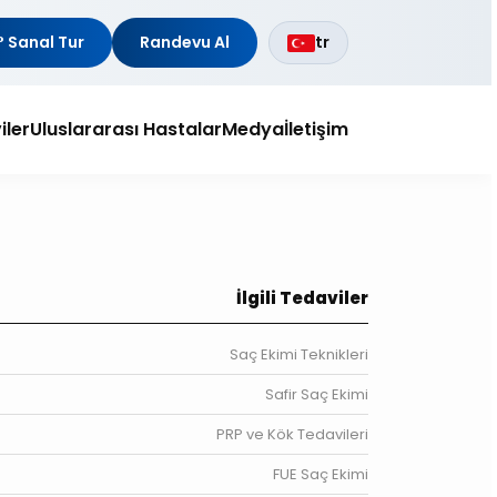
 Sanal Tur
Randevu Al
tr
iler
Uluslararası Hastalar
Medya
İletişim
İlgili Tedaviler
Saç Ekimi Teknikleri
Safir Saç Ekimi
PRP ve Kök Tedavileri
FUE Saç Ekimi