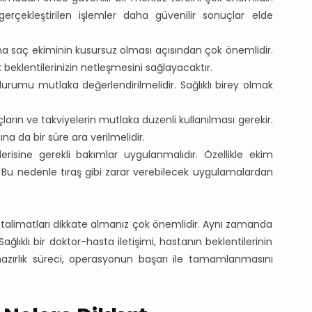
rçekleştirilen işlemler daha güvenilir sonuçlar elde
ma saç ekiminin kusursuz olması açısından çok önemlidir.
eklentilerinizin netleşmesini sağlayacaktır.
rumu mutlaka değerlendirilmelidir. Sağlıklı birey olmak
çların ve takviyelerin mutlaka düzenli kullanılması gerekir.
ına da bir süre ara verilmelidir.
isine gerekli bakımlar uygulanmalıdır. Özellikle ekim
r. Bu nedenle tıraş gibi zarar verebilecek uygulamalardan
alimatları dikkate almanız çok önemlidir. Aynı zamanda
lıklı bir doktor-hasta iletişimi, hastanın beklentilerinin
r hazırlık süreci, operasyonun başarı ile tamamlanmasını