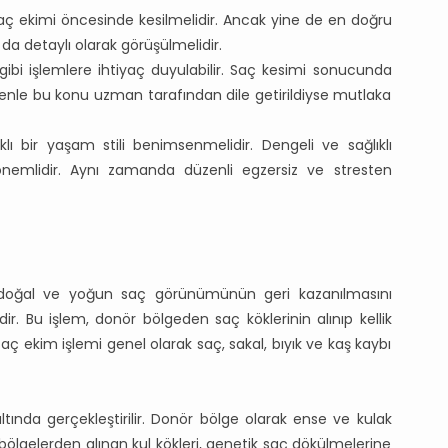
ar saç ekimi öncesinde kesilmelidir. Ancak yine de en doğru
da detaylı olarak görüşülmelidir.
gibi işlemlere ihtiyaç duyulabilir. Saç kesimi sonucunda
edenle bu konu uzman tarafından dile getirildiyse mutlaka
klı bir yaşam stili benimsenmelidir. Dengeli ve sağlıklı
emlidir. Aynı zamanda düzenli egzersiz ve stresten
e doğal ve yoğun saç görünümünün geri kazanılmasını
. Bu işlem, donör bölgeden saç köklerinin alınıp kellik
aç ekim işlemi genel olarak saç, sakal, bıyık ve kaş kaybı
altında gerçekleştirilir. Donör bölge olarak ense ve kulak
u bölgelerden alınan kul kökleri, genetik saç dökülmelerine