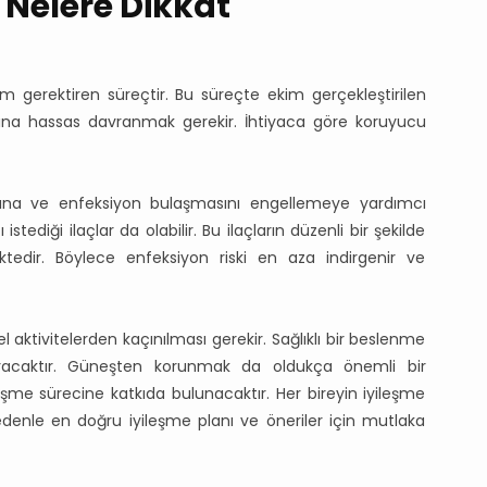
 Nelere Dikkat
m gerektiren süreçtir. Bu süreçte ekim gerçekleştirilen
ına hassas davranmak gerekir. İhtiyaca göre koruyucu
sına ve enfeksiyon bulaşmasını engellemeye yardımcı
tediği ilaçlar da olabilir. Bu ilaçların düzenli bir şekilde
ektedir. Böylece enfeksiyon riski en aza indirgenir ve
 aktivitelerden kaçınılması gerekir. Sağlıklı bir beslenme
ndıracaktır. Güneşten korunmak da oldukça önemli bir
şme sürecine katkıda bulunacaktır. Her bireyin iyileşme
 nedenle en doğru iyileşme planı ve öneriler için mutlaka