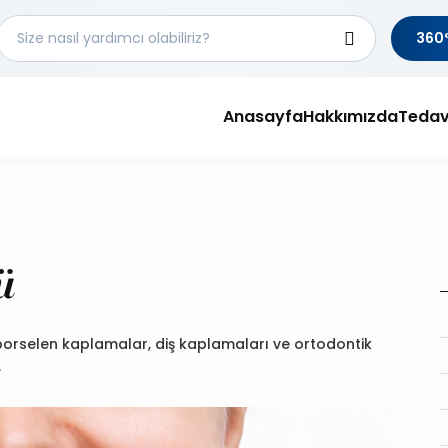
360°
Anasayfa
Hakkımızda
Tedav
ü
porselen kaplamalar, diş kaplamaları ve ortodontik
.