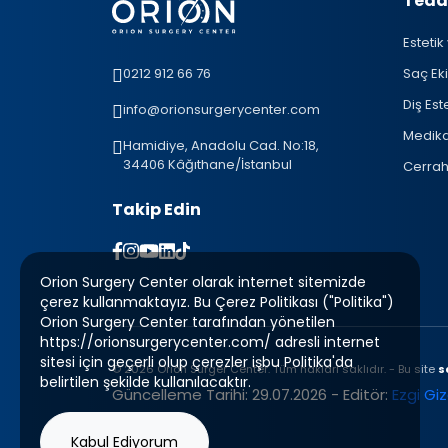
Teda
Estetik
0212 912 66 76
Saç Eki
Diş Este
info@orionsurgerycenter.com
Medikal
Hamidiye, Anadolu Cad. No:18,
34406 Kâğıthane/İstanbul
Cerrah
Takip Edin
Orion Surgery Center olarak internet sitemizde
çerez kullanmaktayız. Bu Çerez Politikası ("Politika")
Orion Surgery Center tarafından yönetilen
https://orionsurgerycenter.com/ adresli internet
sitesi için geçerli olup çerezler işbu Politika'da
© 2026 Orion Surger Center. Tüm hakları saklıdır. - Bu site
s
belirtilen şekilde kullanılacaktır.
Güncelleme Tarihi: 29.07.2026 - Editör:
Ezgi Gi
Kabul Ediyorum