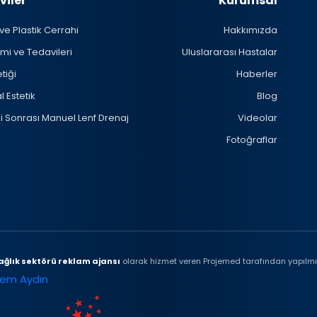
viler
Kurumsal
 ve Plastik Cerrahi
Hakkımızda
mi ve Tedavileri
Uluslararası Hastalar
tiği
Haberler
 Estetik
Blog
i Sonrası Manuel Lenf Drenaj
Videolar
Fotoğraflar
ağlık sektörü reklam ajansı
olarak hizmet veren Projemed tarafından yapılmış
zem Aydın