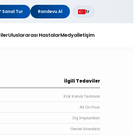
 Sanal Tur
Randevu Al
tr
iler
Uluslararası Hastalar
Medya
İletişim
İlgili Tedaviler
Kök Kanal Tedavisi
All On Four
Diş İmplantları
Genel Anestezi