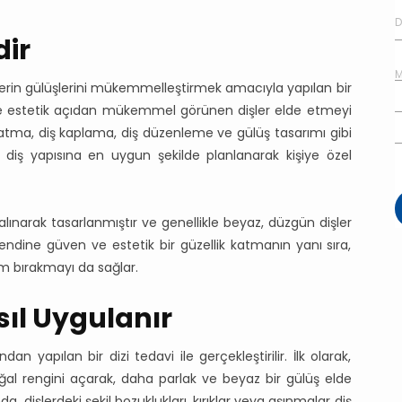
ir
ylerin gülüşlerini mükemmelleştirmek amacıyla yapılan bir
z ve estetik açıdan mükemmel görünen dişler elde etmeyi
latma, diş kaplama, diş düzenleme ve gülüş tasarımı gibi
al diş yapısına en uygun şekilde planlanarak kişiye özel
alınarak tasarlanmıştır ve genellikle beyaz, düzgün dişler
ye kendine güven ve estetik bir güzellik katmanın yanı sıra,
m bırakmayı da sağlar.
ıl Uygulanır
n yapılan bir dizi tedavi ile gerçekleştirilir. İlk olarak,
 doğal rengini açarak, daha parlak ve beyaz bir gülüş elde
, dişlerdeki şekil bozuklukları, kırıklar veya aşınmalar diş