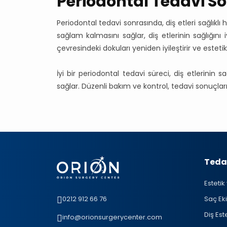
Periodontal Tedavi S
Periodontal tedavi sonrasında, diş etleri sağlıklı h
sağlam kalmasını sağlar, diş etlerinin sağlığını iy
çevresindeki dokuları yeniden iyileştirir ve estet
İyi bir periodontal tedavi süreci, diş etlerinin sa
sağlar. Düzenli bakım ve kontrol, tedavi sonuçların
Teda
Estetik
0212 912 66 76
Saç Eki
Diş Este
info@orionsurgerycenter.com