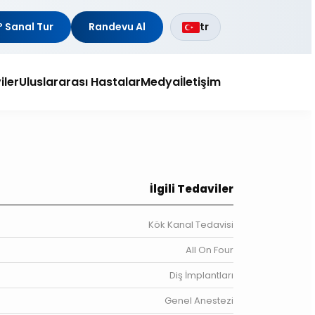
 Sanal Tur
Randevu Al
tr
iler
Uluslararası Hastalar
Medya
İletişim
İlgili Tedaviler
Kök Kanal Tedavisi
All On Four
Diş İmplantları
Genel Anestezi