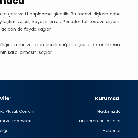
onucu
ale gelir ve iltihaplanma giderilir. Bu tedavi, dişlerin daha
ileştirir ve diş kaybını önler. Periodontal tedavi, dişlerin
ik açıdan da fayda sağlar.
ğlığını korur ve uzun süreli sağlıklı dişler elde edilmesini
ın kalıcı olmasını sağlar.
viler
Kurumsal
 ve Plastik Cerrahi
Hakkımızda
mi ve Tedavileri
Uluslararası Hastalar
tiği
Haberler