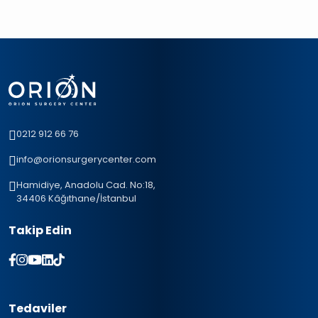
0212 912 66 76
info@orionsurgerycenter.com
Hamidiye, Anadolu Cad. No:18,
34406 Kâğıthane/İstanbul
Takip Edin
Tedaviler