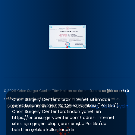
© 2026 Orion Surger Center. Tüm hakları saklıdır. - Bu site
sağlık sektörü
reklam ajansı
olarak hizmet veren Projemed tarafından yapılmıştır.
Orion Surgery Center olarak internet sitemizde
çerez kullanmaktayız. Bu Çerez Politikası ("Politika")
Güncelleme Tarihi: 29.07.2026 - Editör:
Ezgi Gizem Aydın
Orion Surgery Center tarafından yönetilen
https://orionsurgerycenter.com/ adresli internet
sitesi için geçerli olup çerezler işbu Politika'da
belirtilen şekilde kullanılacaktır.